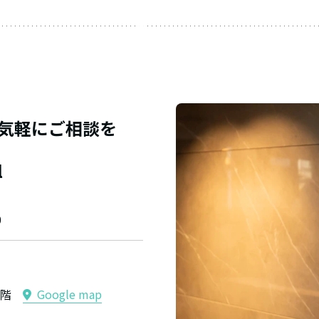
弁護
士
田阪
裕章
気軽にご相談を
l
0
ル4階
Google map