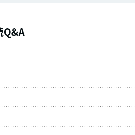
Q&A
？