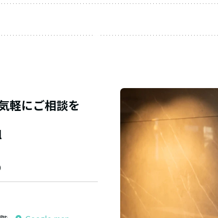
弁護
士
田阪
裕章
気軽にご相談を
l
0