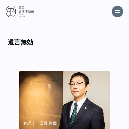
遺言無効
弁護士 田阪 裕章