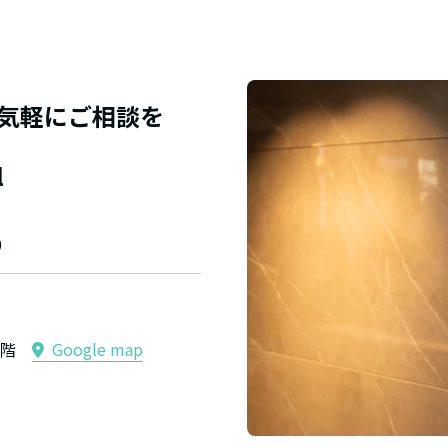
田阪
裕章
気軽にご相談を
l
0
ル4階
Google map